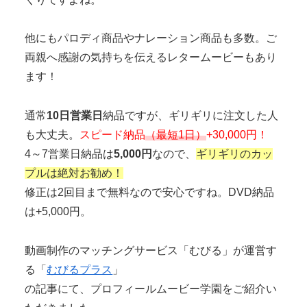
他にもパロディ商品
や
ナレーション商品
も多数。ご
両親へ感謝の気持ちを伝えるレタームービーもあり
ます！
通常
10日営業日
納品
ですが、ギリギリに注文した人
も大丈夫。
スピード納品
（最短1日）
+30,000円！
4～7営業日納品は
5,000円
なので、
ギリギリのカッ
プルは絶対お勧め！
修正は2回目まで無料なので安心ですね。DVD納品
は+5,000円。
動画制作のマッチングサービス「むびる」が運営す
る「
むびるプラス
」
の記事にて、プロフィールムービー学園をご紹介い