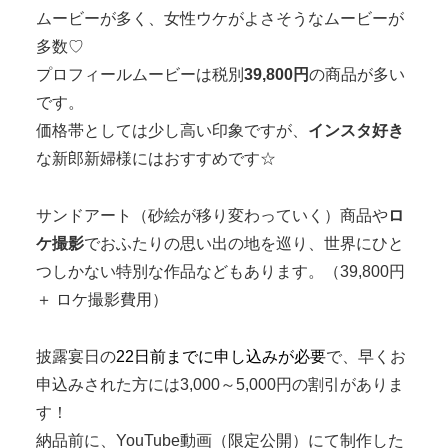
ムービーが多く、女性ウケがよさそうなムービーが
多数♡
プロフィールムービーは税別
39,800円
の商品が多い
です。
価格帯としては少し高い印象ですが、
インスタ好き
な新郎新婦様にはおすすめです☆
サンドアート（砂絵が移り変わっていく）商品や
ロ
ケ撮影
でおふたりの思い出の地を巡り、世界にひと
つしかない特別な作品などもあります。（39,800円
＋ ロケ撮影費用）
披露宴日の
22日前までに申し込みが必要
で、早くお
申込みされた方には3,000～5,000円の割引がありま
す！
納品前に、YouTube動画（限定公開）にて制作した