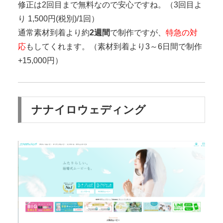
修正は2回目まで無料なので安心ですね。（3回目よ
り 1,500円(税別)/1回）
通常素材到着より
約
2週間
で制作
ですが、
特急の対
応
もしてくれます。（素材到着より3～6日間で制作
+15,000円）
ナナイロウェディング