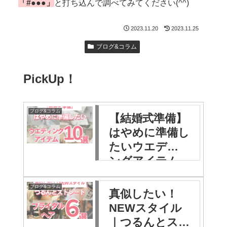
「#●●●」
と打ち込んで調べてみてください(^^)
2023.11.20
2023.11.25
ブログ&コラム
PickUp！
ブログ&コラム
【結婚式準備】
はやめに準備し
たいウエディ
ングアイテム
10選
ブログ&コラム
真似したい！
NEWスタイル
｜つるんとス